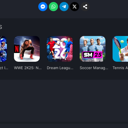
S
MLB Perfect Inning 26
WWE 2K25: Netflix Edition
Dream League Soccer 2026
Soccer Manager 2025
Tennis 