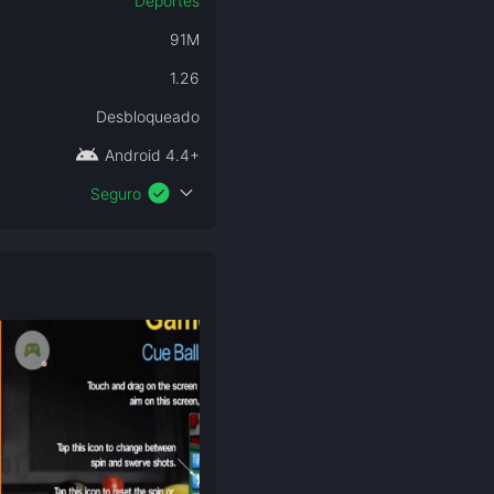
Deportes
91M
1.26
Desbloqueado
android
Android 4.4+
check_circle
expand_more
Seguro