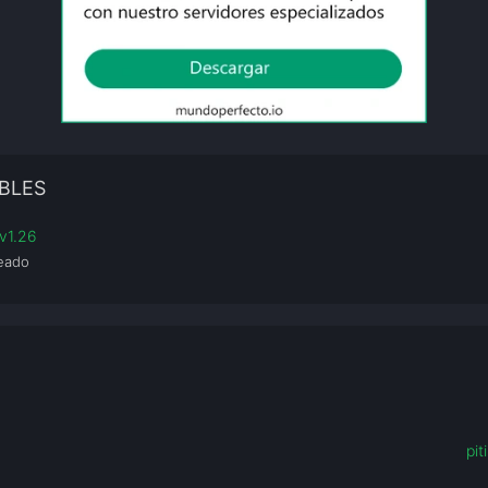
BLES
v1.26
eado
pi