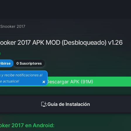
 Snooker 2017
nooker 2017 APK MOD (Desbloqueado) v1.26
g
0 Suscriptores
ibirse
s y recibe notificaciones al
download
×
Descargar APK (91M)
e actualice!
install_desktop
Guía de Instalación
oker 2017 en Android: