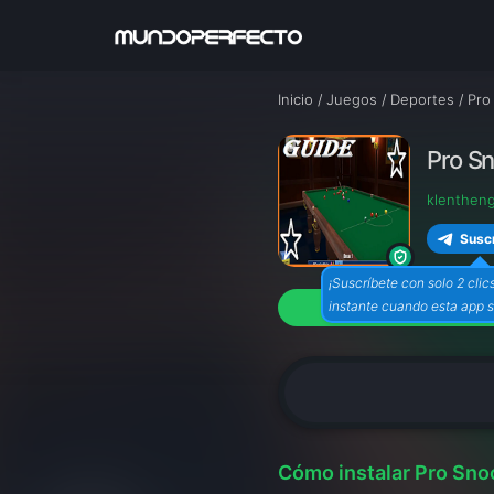
Inicio
/
Juegos
/
Deportes
/
Pro
Pro S
klenthen
Suscr
¡Suscríbete con solo 2 clic
instante cuando esta app s
Cómo instalar Pro Sno