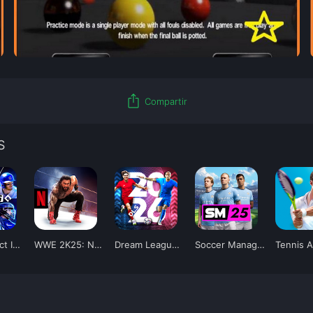
ios_share
Compartir
S
MLB Perfect Inning 26
WWE 2K25: Netflix Edition
Dream League Soccer 2026
Soccer Manager 2025
Tennis 